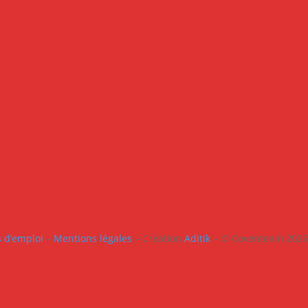
s d’emploi
–
Mentions légales
– Création
Aditik
– © Coventeam 2025