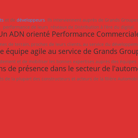
e
ts
et de
développeurs
. Ils interviennent auprès de Grands Group
performance de leurs réseaux de Distribution à l’ère du digital.
Un ADN orienté Performance Commercial
s de terrain, proches de leurs clients, au service du développem
e équipe agile au service de Grands Grou
dement et de mobiliser les bonnes expertises auprès des équipes ce
ns de présence dans le secteur de l'autom
 de la plupart des constructeurs et acteurs de la filière Automobil