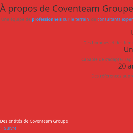
À propos de Coventeam Group
Une équipe de
professionnels
sur le terrain
, de
consultants exper
Des hommes et des femme
Un
Capable de s’adapter rapi
20 a
Des références auprès
Des entités de Coventeam Groupe
Suivre