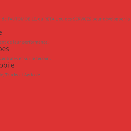
es de l’AUTOMOBILE, du RETAIL ou des SERVICES pour développer la
e
ent de leur performance.
pes
ntrales et sur le terrain.
obile
e, Trucks et Agricole.